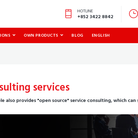
HOTLINE
+852 3422 8842
IONS
OWN PRODUCTS
BLOG
ENGLISH
ulting services
e also provides "open source" service consulting, which can s