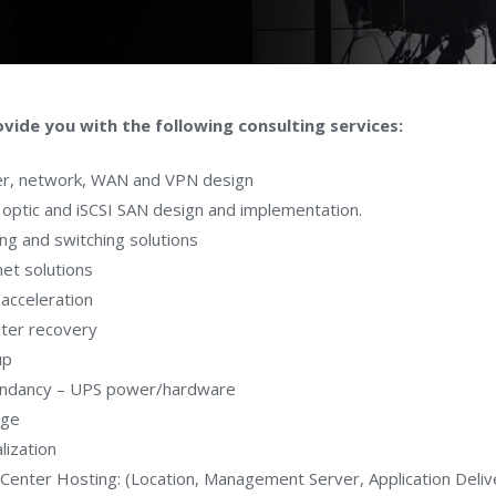
vide you with the following consulting services:
er, network, WAN and VPN design
 optic and iSCSI SAN design and implementation.
ng and switching solutions
net solutions
acceleration
ter recovery
up
ndancy – UPS power/hardware
age
alization
Center Hosting: (Location, Management Server, Application Deliv